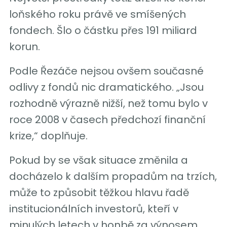
loňského roku právě ve smíšených
fondech. Šlo o částku přes 191 miliard
korun.
Podle Řezáče nejsou ovšem současné
odlivy z fondů nic dramatického. „Jsou
rozhodně výrazně nižší, než tomu bylo v
roce 2008 v časech předchozí finanční
krize,“ doplňuje.
Pokud by se však situace změnila a
docházelo k dalším propadům na trzích,
může to způsobit těžkou hlavu řadě
institucionálních investorů, kteří v
minulých letech v honbě za výnosem