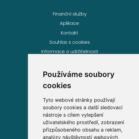
Finanční služby
Aplikace
Kontakt
Souhlas s cookies
Informace o udržitelnosti
Používáme soubory
Volejte zdarma na
cookies
800 63 63 63
Tyto webové stránky používají
soubory cookies a další sledovací
Sídlo společnosti
nástroje s cílem vylepšení
uživatelského prostředí, zobrazení
Partners Financial Services, a.s.
přizpůsobeného obsahu a reklam,
Prague Gate, 4. patro,
analýzy návštěvnosti webových
Türkova 2319/5b, 149 00