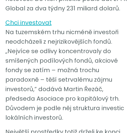
Global za dva týdny 231 miliard dolarů.
Chci investovat
Na tuzemském trhu nicméně investoři
neodcházeli z nejrizikovějších fondů.
„Nejvíce se odlivy koncentrovaly do
smíšených podílových fondů, akciové
fondy se zatím – možná trochu
paradoxně – těší setrvalému zájmu
investorů,“ dodává Martin Řezáč,
předseda Asociace pro kapitálový trh.
Důvodem je podle něj struktura investic
lokálních investorů.
Největší prostředky totiž drželi ke konci