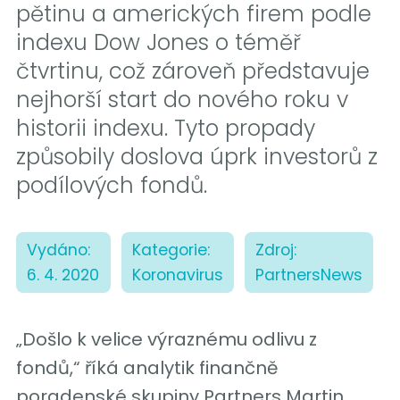
pětinu a amerických firem podle
indexu Dow Jones o téměř
čtvrtinu, což zároveň představuje
nejhorší start do nového roku v
historii indexu. Tyto propady
způsobily doslova úprk investorů z
podílových fondů.
Vydáno:
Kategorie:
Zdroj:
6. 4. 2020
Koronavirus
PartnersNews
„Došlo k velice výraznému odlivu z
fondů,“ říká analytik finančně
poradenské skupiny Partners Martin