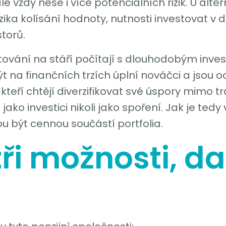
e vždy nese i více potenciálních rizik. U alte
o rizika kolísání hodnoty, nutnosti investovat v 
storů.
nvestování na stáří počítají s dlouhodobým inv
ýt na finančních trzích úplní nováčci a jsou o
, kteří chtějí diverzifikovat své úspory mimo 
 jako investici nikoli jako spoření. Jak je tedy
u být cennou součástí portfolia.
tři možnosti, da