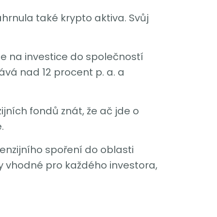
hrnula také krypto aktiva. Svůj
e na investice do společností
ává nad 12 procent p. a. a
ijních fondů znát, že ač jde o
.
nzijního spoření do oblasti
tedy vhodné pro každého investora,