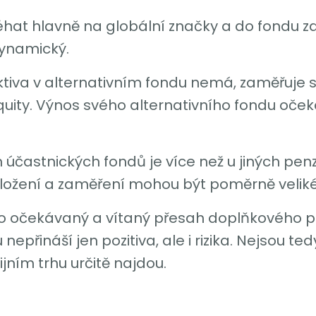
éhat hlavně na globální značky a do fondu za
dynamický.
tiva v alternativním fondu nemá, zaměřuje s
quity. Výnos svého alternativního fondu oček
ch účastnických fondů je více než u jiných penz
h složení a zaměření mohou být poměrně veliké
uho očekávaný a vítaný přesah doplňkového pe
 nepřináší jen pozitiva, ale i rizika. Nejsou 
jním trhu určitě najdou.