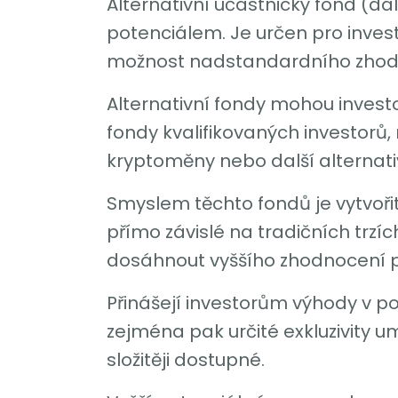
Alternativní účastnický fond (dá
potenciálem. Je určen pro investo
možnost nadstandardního zhodn
Alternativní fondy mohou investov
fondy kvalifikovaných investorů, 
kryptoměny nebo další alternativn
Smyslem těchto fondů je vytvořit
přímo závislé na tradičních trzích
dosáhnout vyššího zhodnocení p
Přinášejí investorům výhody v pod
zejména pak určité exkluzivity u
složitěji dostupné.