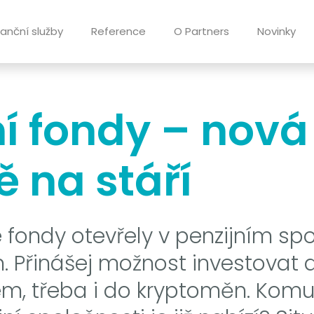
nanční služby
Reference
O Partners
Novinky
í fondy – nová 
ě na stáří
é fondy otevřely v penzijním spo
. Přinášej možnost investovat d
, třeba i do kryptoměn. Komu 