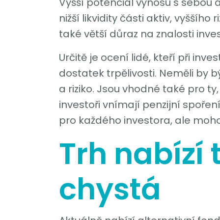
Vyšší potenciál výnosu s sebou al
nižší likvidity části aktiv, vyššíh
také větší důraz na znalosti inve
Určitě je ocení lidé, kteří při i
dostatek trpělivosti. Neměli by b
a riziko. Jsou vhodné také pro ty
investoři vnímají penzijní spoření
pro každého investora, ale moho
Trh nabízí 
chystá