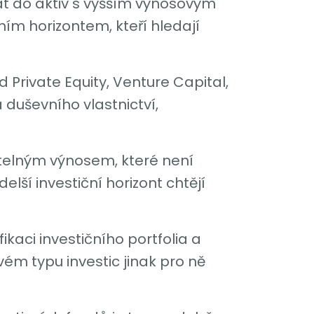
vat do aktiv s vyšším výnosovým
čním horizontem, kteří hledají
 Private Equity, Venture Capital,
 duševního vlastnictví,
itelným výnosem, které není
elší investiční horizont chtějí
ikaci investičního portfolia a
ém typu investic jinak pro ně