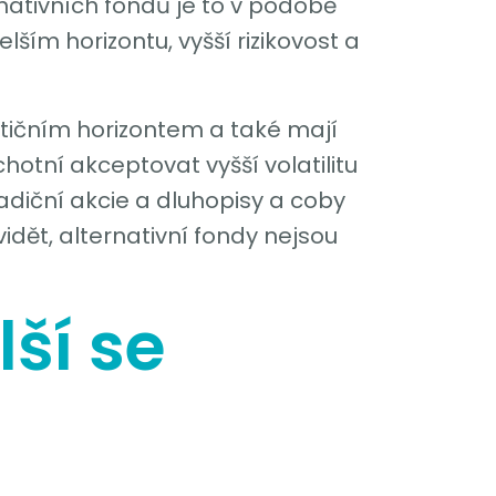
rnativních fondů je to v podobě
delším horizontu, vyšší rizikovost a
estičním horizontem a také mají
chotní akceptovat vyšší volatilitu
tradiční akcie a dluhopisy a coby
 vidět, alternativní fondy nejsou
lší se