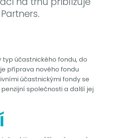
aci na trhu přibližuje
Partners.
ý typ účastnického fondu, do
 je příprava nového fondu
ivními účastnickými fondy se
enzijní společnosti a další jej
í