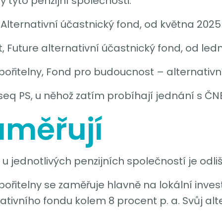
y tyto penzijní společnosti:
 Alternativní účastnický fond, od května 2025
, Future alternativní účastnický fond, od le
pořitelny, Fond pro budoucnost – alternativn
seq PS, u něhož zatím probíhají jednání s ČN
aměřují
u jednotlivých penzijních společností je odli
pořitelny se zaměřuje hlavně na lokální inves
ivního fondu kolem 8 procent p. a. Svůj alte