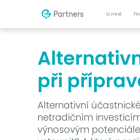
O mně
Fi
Alternativn
při příprav
Alternativní účastnick
netradičním investicím
výnosovým potenciálem