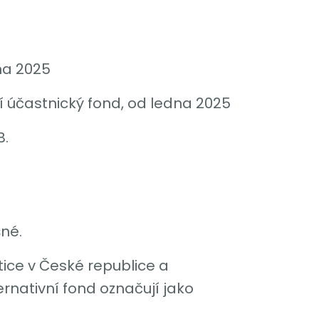
dna 2025
í účastnický fond, od ledna 2025
B.
šné.
tice v České republice a
rnativní fond označují jako