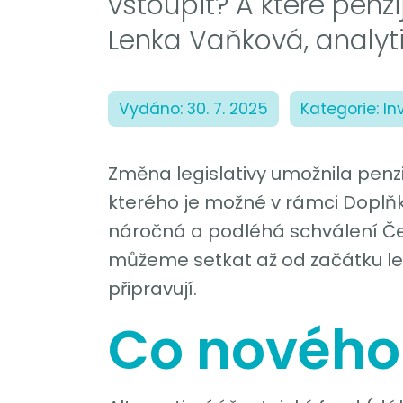
vstoupit? A které penzij
Lenka Vaňková, analyti
Vydáno: 30. 7. 2025
Kategorie: In
Změna legislativy umožnila penz
kterého je možné v rámci Doplňk
náročná a podléhá schválení Čes
můžeme setkat až od začátku letoš
připravují.
Co nového 