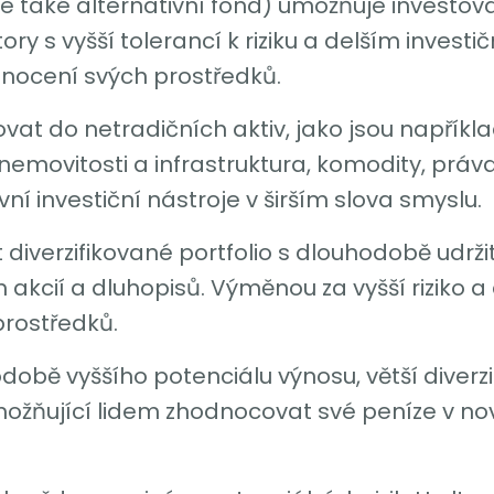
le také alternativní fond) umožňuje investo
ry s vyšší tolerancí k riziku a delším investi
ocení svých prostředků.
at do netradičních aktiv, jako jsou například
nemovitosti a infrastruktura, komodity, práva
í investiční nástroje v širším slova smyslu.
 diverzifikované portfolio s dlouhodobě udrž
 akcií a dluhopisů. Výměnou za vyšší riziko a d
rostředků.
obě vyššího potenciálu výnosu, větší diverzif
možňující lidem zhodnocovat své peníze v nov