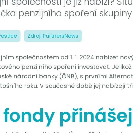
ní společnosti je již nabízí? Situ
čka penzijního spoření skupiny 
vestice
Zdroj: PartnersNews
ijním společnostem od 1. 1. 2024 nabízet nov
ového penzijního spoření investovat. Jelikož
ké národní banky (ČNB), s prvními Alternat
ního roku. V současné době jej nabízejí tři p
fondy přinášej