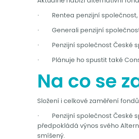
Aktuálně nabízí alternativní fond
Rentea penzijní společnost,
·
Generali penzijní společnost
·
Penzijní společnost České s
·
Plánuje ho spustit také Con
·
Na co se z
Složení i celkové zaměření fondů 
Penzijní společnost České s
·
předpokládá výnos svého Alternat
smíšený.